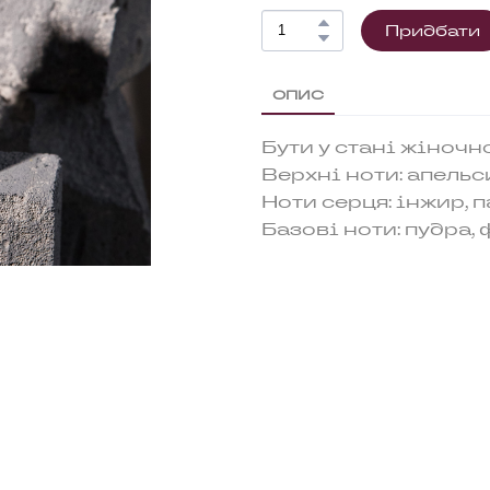
Придбати
ОПИС
Бути у стані жіночн
Верхні ноти: апельс
Ноти серця: інжир, п
Базові ноти: пудра,