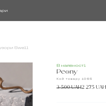
ари
зори Swell
В наявності
Peony
Код товару 1065
3 500 UAH
2 275 UAH