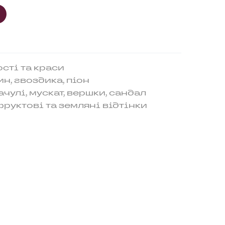
ості та краси
ин, гвоздика, піон
ачулі, мускат, вершки, сандал
 фруктові та земляні відтінки