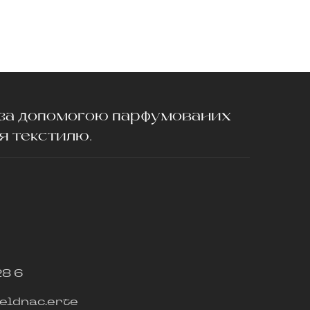
з-за допомогою парфумованих
ля текстилю.
28 6
eldnac.erte