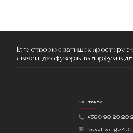
Étre створює затишок простору 
свічей, диффузорів та парфумів д
Контакти
+380 9
8 28 28 
moc.liamg%40s