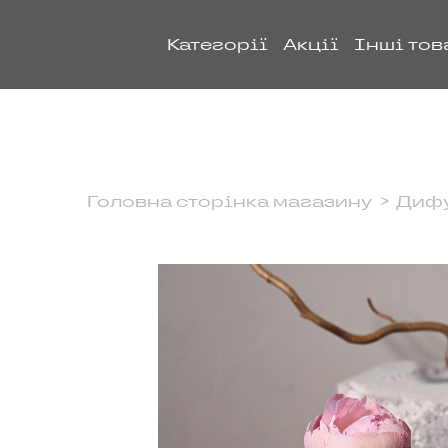
Категорії
Акції
Інші тов
Головна сторінка магазину
Дифу