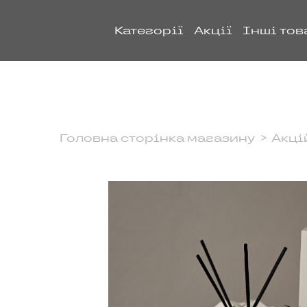
Категорії
Акції
Інші тов
Головна сторінка магазину
Акці