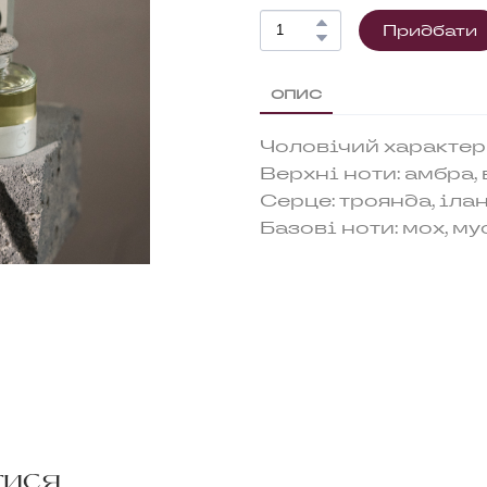
Придбати
ОПИС
Чоловічий характер 
Верхні ноти: амбра,
Серце: троянда, ілан
Базові ноти: мох, му
тися