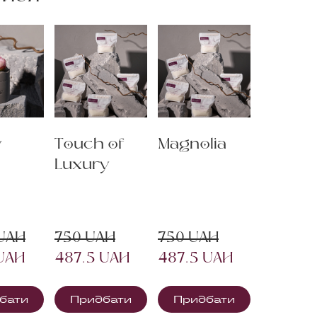
y
Touch of
Magnolia
Luxury
 UAH
750 UAH
750 UAH
 UAH
487.5 UAH
487.5 UAH
бати
Придбати
Придбати