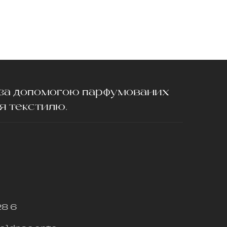
з-за допомогою парфумованих
ля текстилю.
28 6