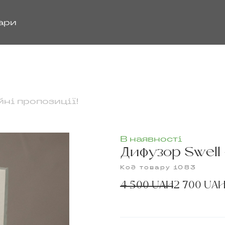
ари
йні пропозиції!
В наявності
Дифузор Swell 
Код товару 1083
4 500 UAH
2 700 UA