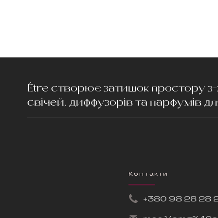
Étre створює затишок простору 
свічей, диффузорів та парфумів д
Контакти
+380 9
8 28 28 