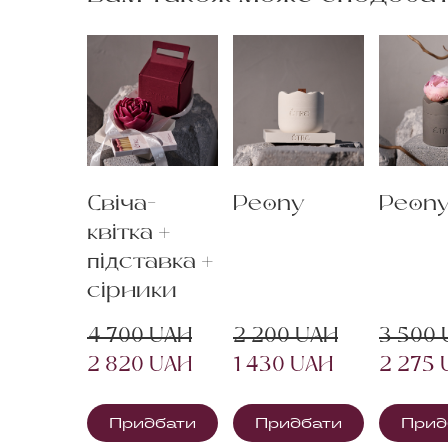
Свіча-
Peony
Peon
квітка +
підставка +
сірники
4 700 UAH
2 200 UAH
3 500
2 820 UAH
1 430 UAH
2 275
Придбати
Придбати
Прид