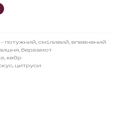
- потужний, сміливий, впевнений
 вишня, бергамот
г, кедр
скус, цитруси