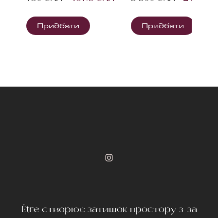
Придбати
Придбати
Étre створює затишок простору з-за