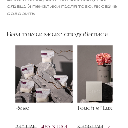
олівці й пензлики після того, як свіча
догорить
Вам також може сподобатися
Rose
Touch of Luxury
750 UAH
487.5 UAH
3 500 UAH
2 275 U