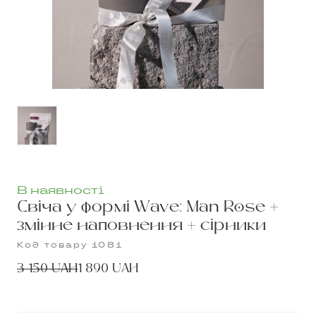
В наявності
Свіча у формі Wave: Man Rose +
змінне наповнення + cірники
Код товару 1081
3 150 UAH
1 890 UAH